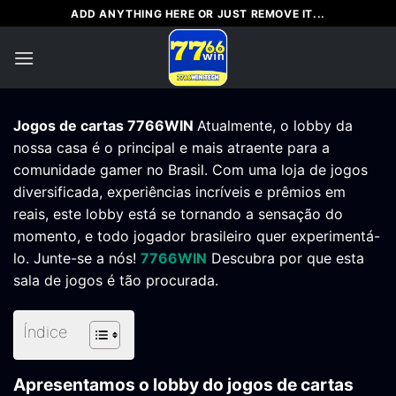
Skip
ADD ANYTHING HERE OR JUST REMOVE IT...
to
content
Jogos de cartas 7766WIN
Atualmente, o lobby da
nossa casa é o principal e mais atraente para a
comunidade gamer no Brasil. Com uma loja de jogos
diversificada, experiências incríveis e prêmios em
reais, este lobby está se tornando a sensação do
momento, e todo jogador brasileiro quer experimentá-
lo. Ju
nte-se a nós!
7766WIN
Descubra po
r que esta
sala de jogos é tão procurada.
Índice
Apresentamos o lobby do jogos de cartas