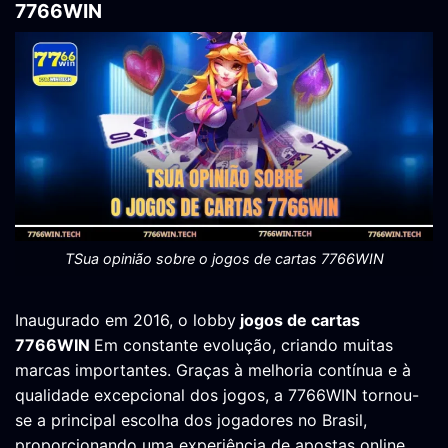
7766WIN
TSua opinião sobre o jogos de cartas 7766WIN
Inaugurado em 2016, o lobby
jogos de cartas
7766WIN
Em constante evolução, criando muitas
marcas importantes. Graças à melhoria contínua e à
qualidade excepcional dos jogos, a 7766WIN tornou-
se a principal escolha dos jogadores no Brasil,
proporcionando uma experiência de apostas online