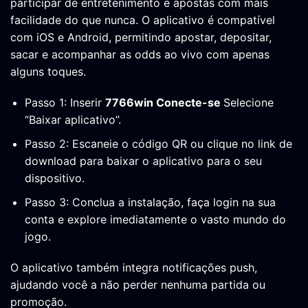
participar de entretenimento e apostas com mais
facilidade do que nunca. O aplicativo é compatível
com iOS e Android, permitindo apostar, depositar,
sacar e acompanhar as odds ao vivo com apenas
alguns toques.
Passo 1: Inserir
7766win Conecte-se
Selecione
“Baixar aplicativo”.
Passo 2: Escaneie o código QR ou clique no link de
download para baixar o aplicativo para o seu
dispositivo.
Passo 3: Conclua a instalação, faça login na sua
conta e explore imediatamente o vasto mundo do
jogo.
O aplicativo também integra notificações push,
ajudando você a não perder nenhuma partida ou
promoção.