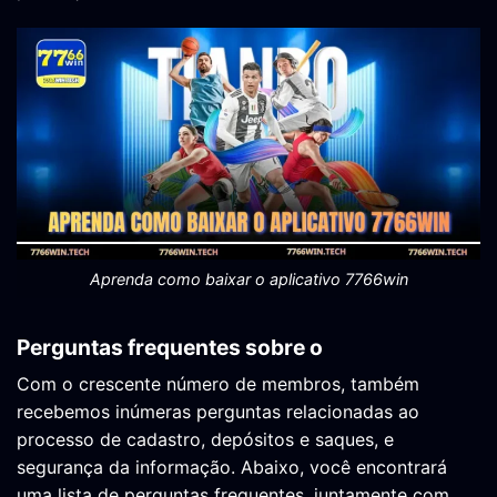
Aprenda como baixar o aplicativo 7766win
Perguntas frequentes sobre o
Com o crescente número de membros, também
recebemos inúmeras perguntas relacionadas ao
processo de cadastro, depósitos e saques, e
segurança da informação. Abaixo, você encontrará
uma lista de perguntas frequentes, juntamente com