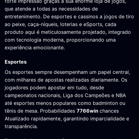
forte impressão graças à sua enorme loja de jogos,
que atende a todas as necessidades de
entretenimento. De esportes e cassinos a jogos de tiro
ao peixe, caça-níqueis, loterias e eSports, cada
produto aqui é meticulosamente projetado, integrado
com tecnologia moderna, proporcionando uma
experiência emocionante.
Esportes
Os esportes sempre desempenham um papel central,
com milhares de apostas realizadas diariamente. Os
jogadores podem apostar em tudo, desde
campeonatos nacionais, Liga dos Campeões e NBA
até esportes menos populares como badminton ou
tênis de mesa. Probabilidades
7766win
chances
Atualizado rapidamente, garantindo imparcialidade e
transparência.