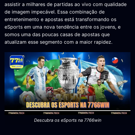
assistir a milhares de partidas ao vivo com qualidade
de imagem impecável. Essa combinação de
entretenimento e apostas está transformando os
eSports em uma nova tendência entre os jovens, e
somos uma das poucas casas de apostas que
atualizam esse segmento com a maior rapidez.
Descubra os eSports na 7766win