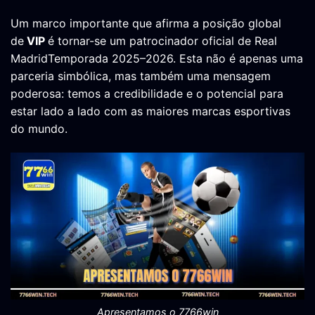
Um marco importante que afirma a posição global
de
VIP
é tornar-se um patrocinador oficial de Real
MadridTemporada 2025–2026. Esta não é apenas uma
parceria simbólica, mas também uma mensagem
poderosa: temos a credibilidade e o potencial para
estar lado a lado com as maiores marcas esportivas
do mundo.
Apresentamos o 7766win