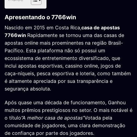
Apresentando o 7766win
Nascido em 2015 em Costa Rica,
casa de apostas
7766win
Rapidamente se tornou uma das casas de
apostas online mais proeminentes na região Brasil-
Pacífico. Esta plataforma não só possui um
ecossistema de entretenimento diversificado, que
inclui apostas esportivas, cassino online, jogos de
caça-níqueis, pesca esportiva e loteria, como também
é altamente apreciada por sua transparência e
segurança absoluta.
Após quase uma década de funcionamento,
Ganhou
muitos prêmios prestigiosos no setor. O mais notável é
o título
“A melhor casa de apostas”
Votada pela
comunidade de jogadores, uma clara demonstração
de confiança por parte dos jogadores.