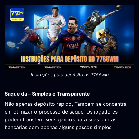
Instruções para depósito no 7766win
Saque da – Simples e Transparente
Não apenas depósito rápido,
Também se concentra
em otimizar o processo de saque. Os jogadores
podem transferir seus ganhos para suas contas
bancárias com apenas alguns passos simples.