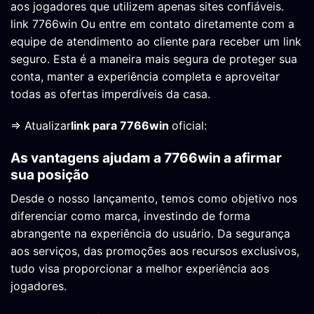
aos jogadores que utilizem apenas sites confiáveis.
link 7766win Ou entre em contato diretamente com a
equipe de atendimento ao cliente para receber um link
seguro. Esta é a maneira mais segura de proteger sua
conta, manter a experiência completa e aproveitar
todas as ofertas imperdíveis da casa.
=> Atualizar
link para 7766win
oficial:
As vantagens ajudam a 7766win a afirmar
sua posição
Desde o nosso lançamento, temos como objetivo nos
diferenciar como marca, investindo de forma
abrangente na experiência do usuário. Da segurança
aos serviços, das promoções aos recursos exclusivos,
tudo visa proporcionar a melhor experiência aos
jogadores.