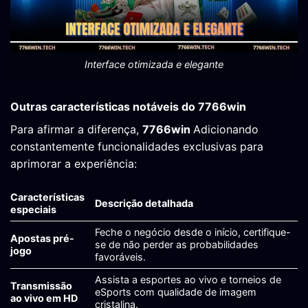
Interface otimizada e elegante
Outras características notáveis ​​do 7766win
Para afirmar a diferença,
7766win
Adicionando
constantemente funcionalidades exclusivas para
aprimorar a experiência:
Características
Descrição detalhada
especiais
Feche o negócio desde o início, certifique-
Apostas pré-
se de não perder as probabilidades
jogo
favoráveis.
Assista a esportes ao vivo e torneios de
Transmissão
eSports com qualidade de imagem
ao vivo em HD
cristalina.