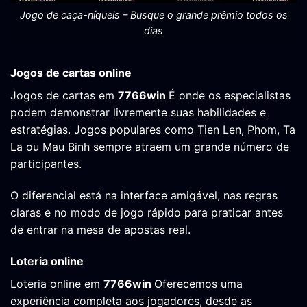
Jogo de caça-níqueis – Busque o grande prêmio todos os
dias
Jogos de cartas online
Jogos de cartas em
7766win
É onde os especialistas
podem demonstrar livremente suas habilidades e
estratégias. Jogos populares como Tien Len, Phom, Ta
La ou Mau Binh sempre atraem um grande número de
participantes.
O diferencial está na interface amigável, nas regras
claras e no modo de jogo rápido para praticar antes
de entrar na mesa de apostas real.
Loteria online
Loteria online em
7766win
Oferecemos uma
experiência completa aos jogadores, desde as