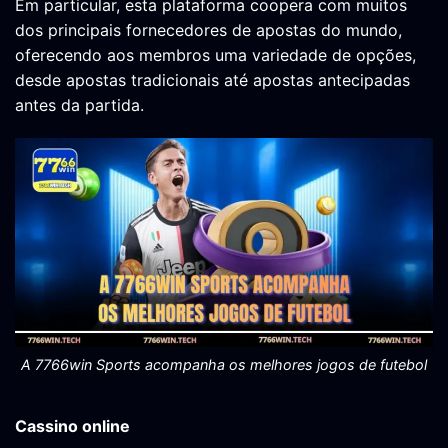
Em particular, esta plataforma coopera com muitos
dos principais fornecedores de apostas do mundo,
oferecendo aos membros uma variedade de opções,
desde apostas tradicionais até apostas antecipadas
antes da partida.
A 7766win Sports acompanha os melhores jogos de futebol
Cassino online