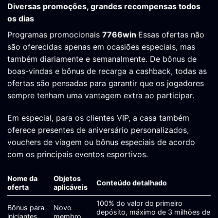
Diversas promoções, grandes recompensas todos
os dias
Programas promocionais
7766win
Essas ofertas não
são oferecidas apenas em ocasiões especiais, mas
também diariamente e semanalmente. De bônus de
boas-vindas e bônus de recarga a cashback, todas as
ofertas são pensadas para garantir que os jogadores
sempre tenham uma vantagem extra ao participar.
Em especial, para os clientes VIP, a casa também
oferece presentes de aniversário personalizados,
vouchers de viagem ou bônus especiais de acordo
com os principais eventos esportivos.
Nome da
Objetos
Conteúdo detalhado
oferta
aplicáveis
100% do valor do primeiro
Bônus para
Novo
depósito, máximo de 3 milhões de
iniciantes
membro