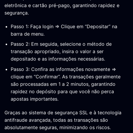
eletrônica e cartão pré-pago, garantindo rapidez e
segurança.
Passo 1: Faça login => Clique em “Depositar” na
barra de menu.
Passo 2: Em seguida, selecione o método de
transação apropriado, insira o valor a ser
depositado e as informações necessárias.
Passo 3: Confira as informações novamente =>
clique em “Confirmar”. As transações geralmente
são processadas em 1 a 2 minutos, garantindo
rapidez no depósito para que você não perca
apostas importantes.
Graças ao sistema de segurança SSL e à tecnologia
antifraude avançada, todas as transações são
absolutamente seguras, minimizando os riscos.