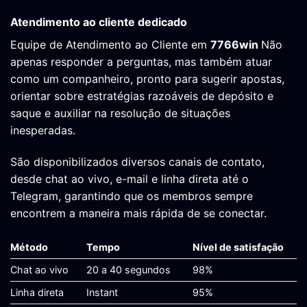
Atendimento ao cliente dedicado
Equipe de Atendimento ao Cliente em
7766win
Não
apenas responder a perguntas, mas também atuar
como um companheiro, pronto para sugerir apostas,
orientar sobre estratégias razoáveis ​​de depósito e
saque e auxiliar na resolução de situações
inesperadas.
São disponibilizados diversos canais de contato,
desde chat ao vivo, e-mail e linha direta até o
Telegram, garantindo que os membros sempre
encontrem a maneira mais rápida de se conectar.
Método
Tempo
Nível de satisfação
Chat ao vivo
20 a 40 segundos
98%
Linha direta
Instant
95%