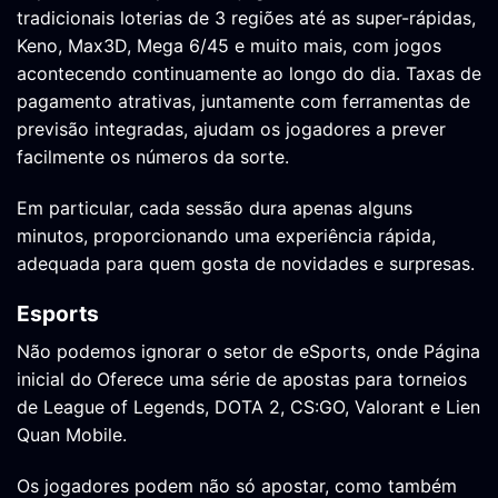
tradicionais loterias de 3 regiões até as super-rápidas,
Keno, Max3D, Mega 6/45 e muito mais, com jogos
acontecendo continuamente ao longo do dia. Taxas de
pagamento atrativas, juntamente com ferramentas de
previsão integradas, ajudam os jogadores a prever
facilmente os números da sorte.
Em particular, cada sessão dura apenas alguns
minutos, proporcionando uma experiência rápida,
adequada para quem gosta de novidades e surpresas.
Esports
Não podemos ignorar o setor de eSports, onde Página
inicial do
Oferece uma série de apostas para torneios
de League of Legends, DOTA 2, CS:GO, Valorant e Lien
Quan Mobile.
Os jogadores podem não só apostar, como também